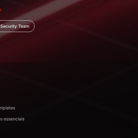
A
Security Team
emplates
s essenciais