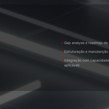
Gap analysis e roadmap de
Estruturação e manutenção 
Integração com capacidade
aplicável)