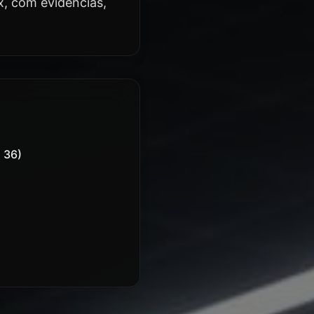
x, com evidências,
 36)