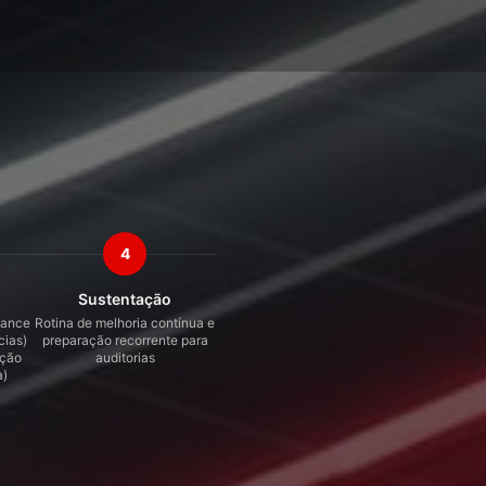
4
Sustentação
nance
Rotina de melhoria contínua e
cias)
preparação recorrente para
ação
auditorias
a)