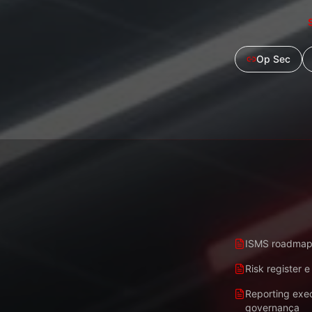
Op Sec
ISMS roadmap 
Risk register 
Reporting exe
governança