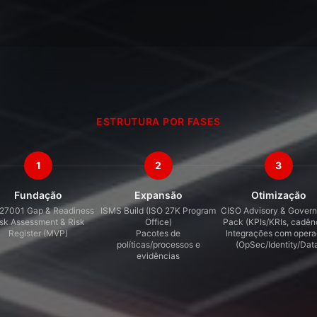
ESTRUTURA POR FASES
1
2
3
Fundação
Expansão
Otimização
 27001 Gap & Readiness
ISMS Build (ISO 27K Program
CISO Advisory & Gover
isk Assessment & Risk
Office)
Pack (KPIs/KRIs, cadên
Register (MVP)
Pacotes de
Integrações com oper
políticas/processos e
(OpSec/Identity/Dat
evidências