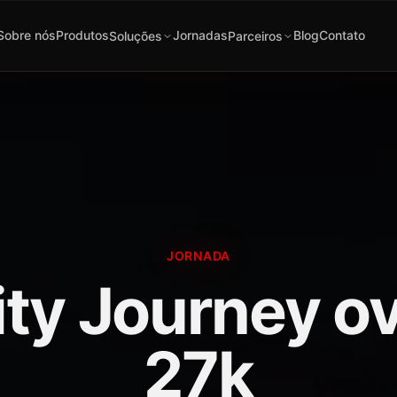
Sobre nós
Produtos
Jornadas
Blog
Contato
Soluções
Parceiros
JORNADA
ity Journey ov
27k