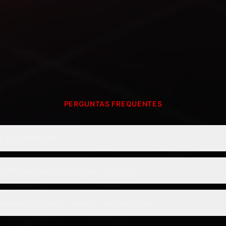
PERGUNTAS FREQUENTES
ó documentação?
vidências atualizadas ao longo do tempo?
egurança, auditoria e operação sem burocracia?