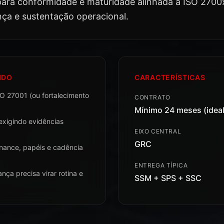
 para conformidade e maturidade alinhada à ISO 2700
nça e sustentação operacional.
IDO
CARACTERÍSTICAS
 27001 (ou fortalecimento
CONTRATO
Mínimo 24 meses (ideal
 exigindo evidências
EIXO CENTRAL
GRC
nance, papéis e cadência
ENTREGA TÍPICA
ça precisa virar rotina e
SSM + SPS + SSC