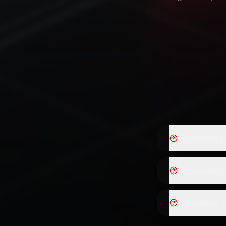
ISO 27001 é s
Como manter e
Como alinhar s