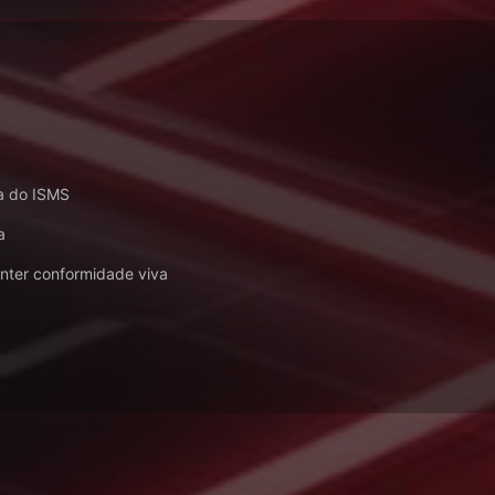
a do ISMS
a
nter conformidade viva