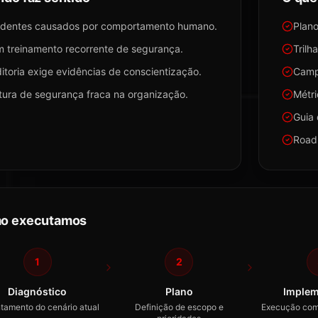
identes causados por comportamento humano.
Plano
 treinamento recorrente de segurança.
Trilh
itoria exige evidências de conscientização.
Campa
tura de segurança fraca na organização.
Métri
Guia
Road
o executamos
1
2
Diagnóstico
Plano
Implem
tamento do cenário atual
Definição de escopo e
Execução com