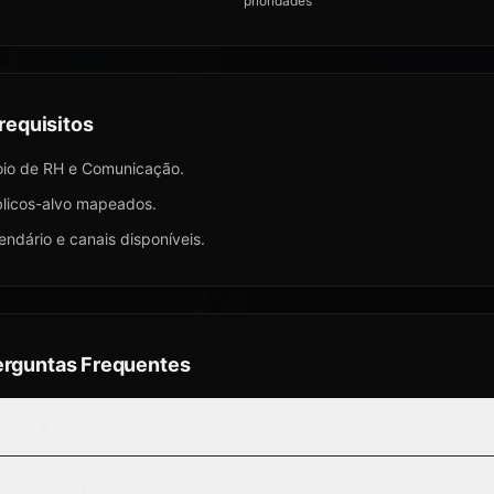
prioridades
requisitos
io de RH e Comunicação.
licos-alvo mapeados.
endário e canais disponíveis.
erguntas Frequentes
medir efetividade?
 frequência ideal?