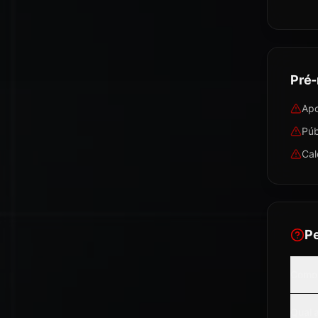
Pré-
Apo
Púb
Cal
P
Como 
Qual a