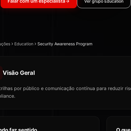
Falar com um especialista
Ver grupo
Education
uções
Education
Security Awareness Program
Visão Geral
trilhas por público e comunicação contínua para reduzir r
liance.
do faz sentido
O que