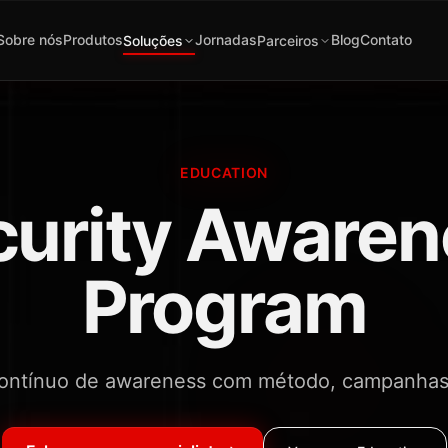
Sobre nós
Produtos
Jornadas
Blog
Contato
Soluções
Parceiros
EDUCATION
curity Awaren
Program
ontínuo de awareness com método, campanhas 