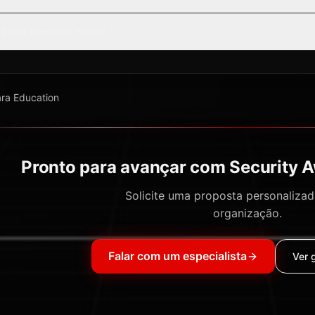
evitar conteúdo chato?
ara
Education
Pronto para avançar com Security 
Solicite uma proposta personalizad
organização.
Falar com um especialista
Ver 