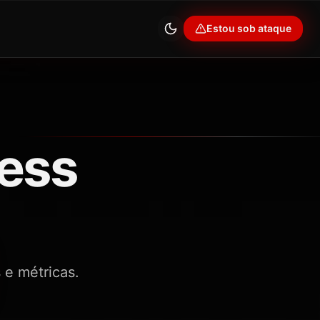
Estou sob ataque
ess
e métricas.