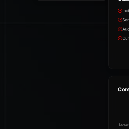
Inc
Sem
Aud
Cul
Com
Levan