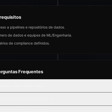
requisitos
sso a pipelines e repositórios de dados.
ers de dados e equipes de ML/Engenharia.
térios de compliance definidos.
erguntas Frequentes
dings podem vazar dados?
minimizar sem perder qualidade?