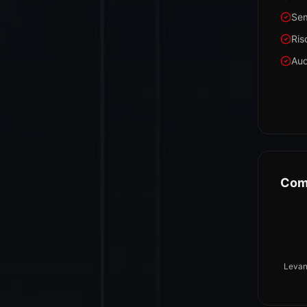
Sem
Ris
Aud
Com
Levan