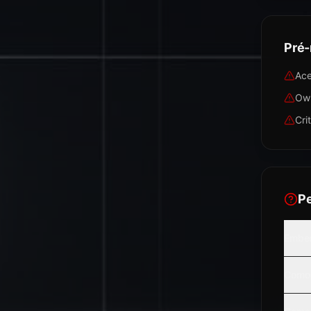
Pré-
Ace
Own
Cri
P
Embed
Como 