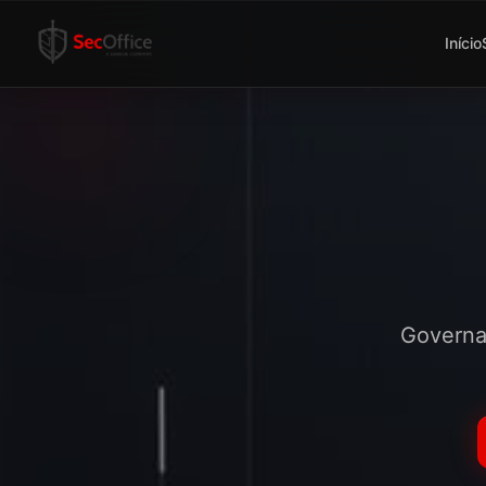
Início
Governan