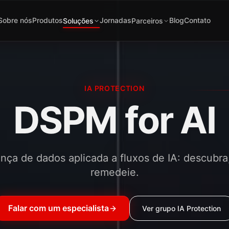
Sobre nós
Produtos
Jornadas
Blog
Contato
Soluções
Parceiros
IA PROTECTION
DSPM for AI
ça de dados aplicada a fluxos de IA: descubra,
remedeie.
Falar com um especialista
Ver grupo
IA Protection