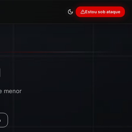
Estou sob ataque
m
 e menor
n