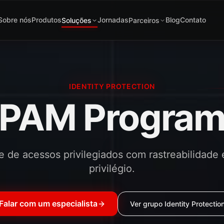
Sobre nós
Produtos
Jornadas
Blog
Contato
Soluções
Parceiros
IDENTITY PROTECTION
PAM Progra
e de acessos privilegiados com rastreabilidade
privilégio.
Falar com um especialista
Ver grupo
Identity Protectio