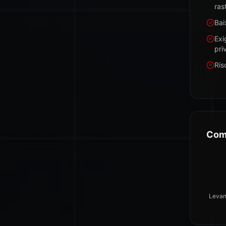
ras
Bai
Exi
pri
Ris
Com
Levan