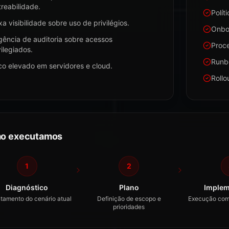
treabilidade.
Polít
xa visibilidade sobre uso de privilégios.
Onbo
gência de auditoria sobre acessos
Proc
vilegiados.
Runb
co elevado em servidores e cloud.
Rollo
o executamos
1
2
Diagnóstico
Plano
Implem
tamento do cenário atual
Definição de escopo e
Execução com
prioridades