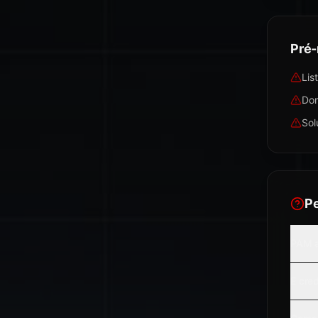
Pré-
Lis
Don
Sol
P
PAM a
E cre