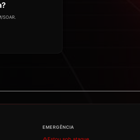
a?
EM/SOAR.
EMERGÊNCIA
Estou sob ataque