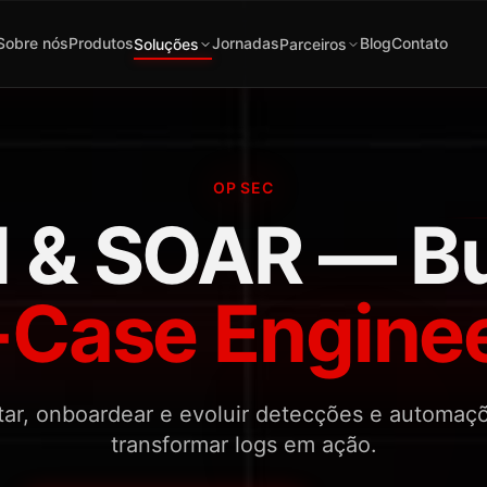
Sobre nós
Produtos
Jornadas
Blog
Contato
Soluções
Parceiros
OP SEC
 & SOAR — Bu
Case Engine
tar, onboardear e evoluir detecções e automaç
transformar logs em ação.