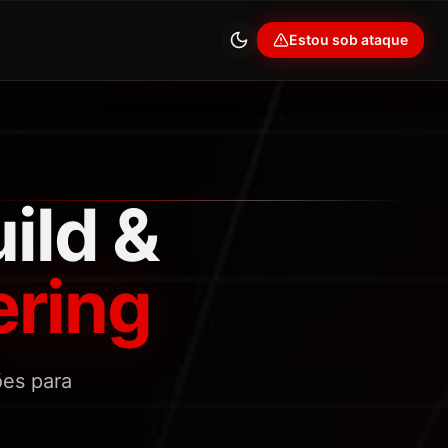
Estou sob ataque
ild &
ering
ões para