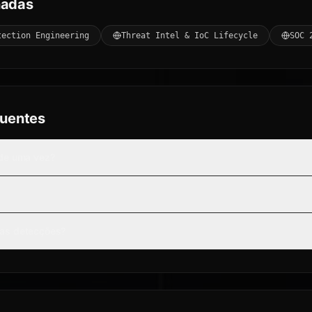
nadas
tection Engineering
Threat Intel & IoC Lifecycle
SOC 
quentes
 de uma vez?
as detecções?