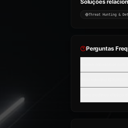
Soluções relacio
Threat Hunting & De
Perguntas Fre
Preciso onboardear tudo
SIEM substitui EDR/XDR?
Como medimos eficácia d