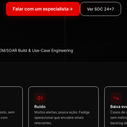
Falar com um especialista
Ver SOC 24×7
EM/SOAR Build & Use-Case Engineering
Ruído
Baixa ev
exto, sem
Muitos alertas, pouca ação. Fadiga
Casos de 
o com
operacional que encobre sinais
sem métric
relevantes.
backlog d